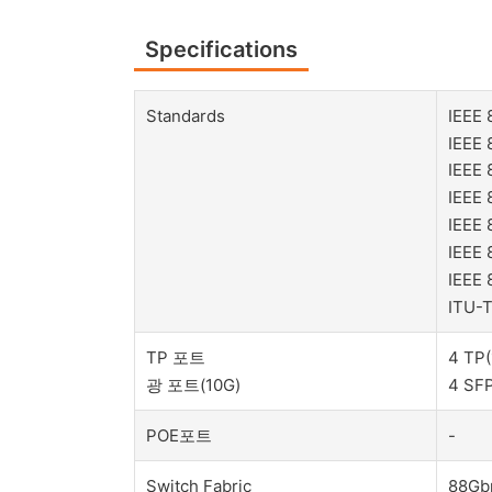
Specifications
Standards
IEEE 
IEEE 
IEEE 
IEEE 
IEEE 
IEEE 
IEEE 
ITU-T
TP 포트
4 TP(
광 포트(10G)
4 SFP
POE포트
-
Switch Fabric
88Gbp