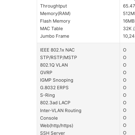
Throughtput
65.47
Memory(RAM)
512MB
Flash Memory
16MB 
MAC Table
32K /
Jumbo Frame
10,24
IEEE 802.1x NAC
O
STP/RSTP/MSTP
O
802.1Q VLAN
O
GVRP
O
IGMP Snooping
O
G.8032 ERPS
O
S-Ring
O
802.3ad LACP
O
O
Inter-VLAN Routing
O
Console
O
Web(http/https)
O
SSH Server