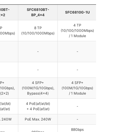
10BT-
SFC6810BT-
SFC6810G-1U
SFC6810G-4U
2x2
BP_4x4
4 TP
4 TP
TP
8 TP
(10/100/1000Mbps)
(10/100/1000Mbps
000Mbps)
(10/100/1000Mbps)
/ 1 Module
/ 1 Module
-
-
-
-
-
-
FP+
4 SFP+
4 SFP+
4 SFP+
10Gbps),
(100M/1G/10Gbps),
(100M/1G/10Gbps)
(100M/1G/10Gbps
(2x2)
Bypass(4x4)
/ 1 Module
/ 1 Module
/at/bt)
4 PoE(af/at/bt)
-
-
(af/at)
+ 4 PoE(af/at)
. 240W
PoE Max. 240W
-
-
88Gbps
88Gbps