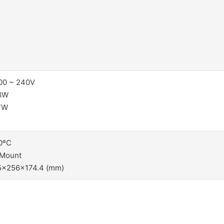
00 ~ 240V
8W
7W
0ºC
 Mount
5x256x174.4 (mm)