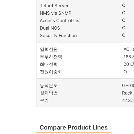
O
Telnet Server
O
NMS vis SNMP
O
Access Control List
O
Dual NOS
O
Security Function
입력전원
AC 1
무부하전력
168.
최대전력
201.
전원이중화
O
동작온도
0 ~ 6
설치방법
Rack
크기
443.
Compare Product Lines