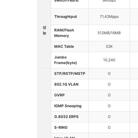
Switch Fabric
96Gbps
Throughtput
71.42Mpps
성
RAM/Flash
능
512MB/16MB
Memory
MAC Table
32K
Jumbo
10,240
Frame(byte)
STP/RSTP/MSTP
O
802.1Q VLAN
O
GVRP
O
IGMP Snooping
O
G.8032 ERPS
O
S-RING
O