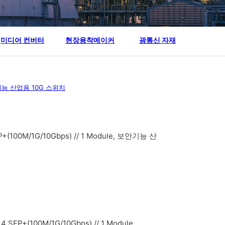
미디어 컨버터
현장융착메이커
광통신 자재
능 산업용 10G 스위치
FP+(100M/1G/10Gbps) // 1 Module, 보안기능 산
 4 SFP+(100M/1G/10Gbps) // 1 Module