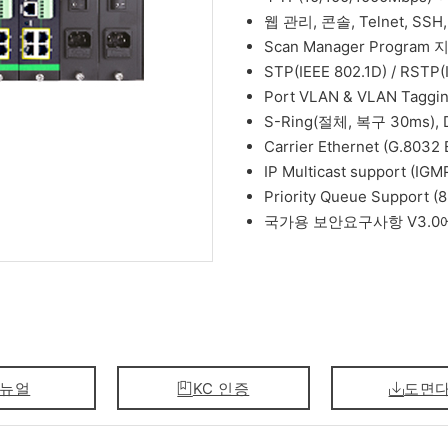
웹 관리, 콘솔, Telnet, SSH,
Scan Manager Program 
STP(IEEE 802.1D) / RSTP(
Port VLAN & VLAN Taggin
S-Ring(절체, 복구 30ms), D
Carrier Ethernet (G.8032
IP Multicast support (IG
Priority Queue Support (8
국가용 보안요구사항 V3.0
뉴얼
KC 인증
도면