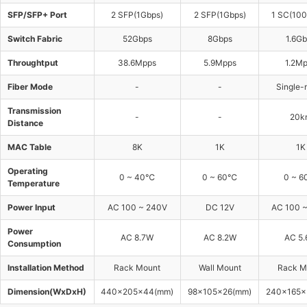
SFP/SFP+ Port
SFP/SFP+ Port
2 SFP(1Gbps)
2 SFP(1Gbps)
1 SC(10
Switch Fabric
Switch Fabric
52Gbps
8Gbps
1.6G
Throughtput
Throughtput
38.6Mpps
5.9Mpps
1.2M
Fiber Mode
Fiber Mode
-
-
Single
Transmission
Transmission
-
-
20k
Distance
Distance
MAC Table
MAC Table
8K
1K
1K
Operating
Operating
0 ~ 40℃
0 ~ 60℃
0 ~ 
Temperature
Temperature
Power Input
Power Input
AC 100 ~ 240V
DC 12V
AC 100 
Power
Power
AC 8.7W
AC 8.2W
AC 5
Consumption
Consumption
Installation Method
Installation Method
Rack Mount
Wall Mount
Rack M
Dimension(WxDxH)
Dimension(WxDxH)
440x205x44(mm)
98x105x26(mm)
240x165x