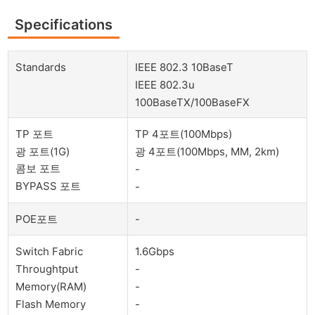
Specifications
Standards
IEEE 802.3 10BaseT
IEEE 802.3u
100BaseTX/100BaseFX
TP 포트
TP 4포트(100Mbps)
광 포트(1G)
광 4포트(100Mbps, MM, 2km)
콤보 포트
-
BYPASS 포트
-
POE포트
-
Switch Fabric
1.6Gbps
Throughtput
-
Memory(RAM)
-
Flash Memory
-