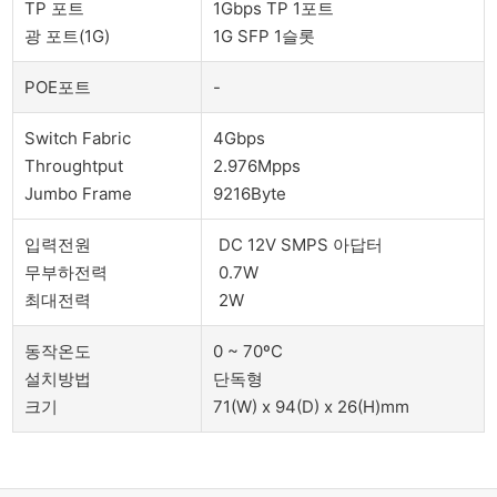
TP 포트
1Gbps TP 1포트
광 포트(1G)
1G SFP 1슬롯
POE포트
-
Switch Fabric
4Gbps
Throughtput
2.976Mpps
Jumbo Frame
9216Byte
입력전원
DC 12V SMPS 아답터
무부하전력
0.7W
최대전력
2W
동작온도
0 ~ 70ºC
설치방법
단독형
크기
71(W) x 94(D) x 26(H)mm