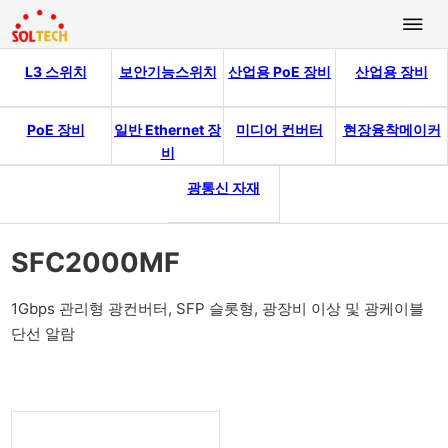
L3 스위치
보안기능스위치
산업용 PoE 장비
산업용 장비
PoE 장비
일반 Ethernet 장
미디어 컨버터
현장융착메이커
비
광통신 자재
SFC2000MF
1Gbps 관리형 광컨버터, SFP 슬롯형, 광장비 이상 및 광케이블
단선 알람